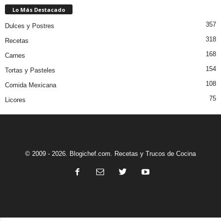
Lo Más Destacado
357
Dulces y Postres
318
Recetas
168
Carnes
154
Tortas y Pasteles
108
Comida Mexicana
75
Licores
© 2009 - 2026. Blogichef.com. Recetas y Trucos de Cocina