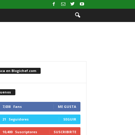
sca en Blogichef.com
guenos
7,038
Fans
ME GUSTA
21
Seguidores
SEGUIR
10,400
Suscriptores
SUSCRIBIRTE