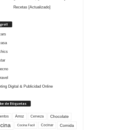
Recetas [Actualizado]
groll
cars
casa
chics
star
tecno
ravel
ting Digital & Publicidad Online
be de Etiquetas
Arroz
entos
Chocolate
Cerveza
cina
Comida
Cocinar
Cocina Facil