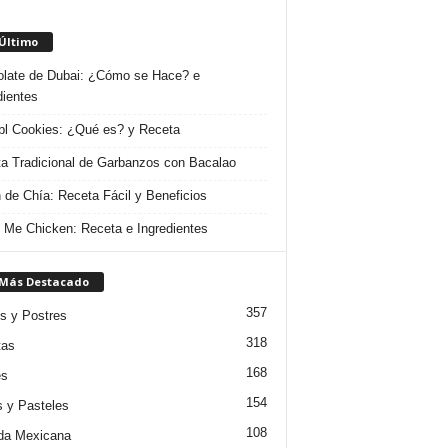
 Último
late de Dubai: ¿Cómo se Hace? e
dientes
l Cookies: ¿Qué es? y Receta
a Tradicional de Garbanzos con Bacalao
 de Chía: Receta Fácil y Beneficios
 Me Chicken: Receta e Ingredientes
 Más Destacado
357
s y Postres
318
tas
168
es
154
s y Pasteles
108
da Mexicana