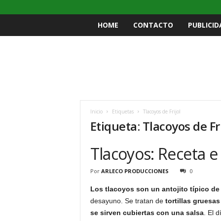
HOME
CONTACTO
PUBLICID
Inicio
Etiquetas
Tlacoyos de Frijol
Etiqueta: Tlacoyos de Fri
Tlacoyos: Receta e
Por
ARLECO PRODUCCIONES
0
Los tlacoyos son un antojito típico de
desayuno. Se tratan de
tortillas gruesa
se sirven cubiertas con una salsa
. El 