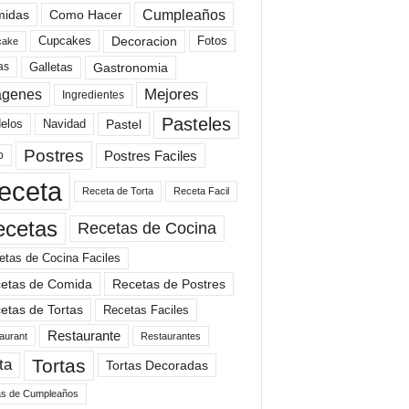
Cumpleaños
idas
Como Hacer
Cupcakes
Fotos
Decoracion
cake
Gastronomia
as
Galletas
Mejores
agenes
Ingredientes
Pasteles
elos
Navidad
Pastel
Postres
Postres Faciles
o
eceta
Receta de Torta
Receta Facil
ecetas
Recetas de Cocina
etas de Cocina Faciles
etas de Comida
Recetas de Postres
etas de Tortas
Recetas Faciles
Restaurante
aurant
Restaurantes
Tortas
ta
Tortas Decoradas
as de Cumpleaños