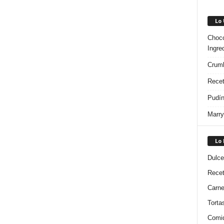
Lo
Choco
Ingre
Crumb
Recet
Pudín
Marry
Lo
Dulce
Rece
Carn
Torta
Comi