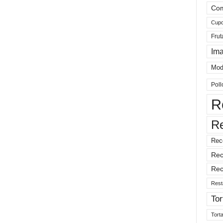
Com
Cup
Frut
Im
Mod
Poll
R
R
Rec
Rec
Rec
Rest
Tor
Tort