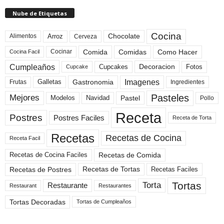
Nube de Etiquetas
Cocina
Arroz
Alimentos
Chocolate
Cerveza
Comida
Comidas
Como Hacer
Cocinar
Cocina Facil
Cumpleaños
Cupcakes
Fotos
Decoracion
Cupcake
Imagenes
Gastronomia
Frutas
Galletas
Ingredientes
Pasteles
Mejores
Modelos
Navidad
Pastel
Pollo
Receta
Postres
Postres Faciles
Receta de Torta
Recetas
Recetas de Cocina
Receta Facil
Recetas de Comida
Recetas de Cocina Faciles
Recetas de Tortas
Recetas de Postres
Recetas Faciles
Tortas
Torta
Restaurante
Restaurant
Restaurantes
Tortas Decoradas
Tortas de Cumpleaños