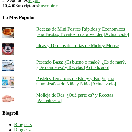
21
Seguidores
Seguir
10,400
Suscriptores
Suscribirte
Lo Más Popular
Recetas de Mini Postres Rápidos y Económicos
para Fiestas, Eventos o para Vender [Actualizado]
Ideas y Diseños de Tortas de Mickey Mouse
Pescado Basa: ¿Es bueno o malo?, ¿Es de mar?,
¿De dónde es? y Recetas [Actualizado]
Pasteles Temáticos de Bluey y Bingo para
Cumpleaños de Niña y Niño [Actualizado]
Molleja de Res: ¿Qué parte es? y Recetas
[Actualizado]
Blogroll
Blogicars
Blogicasa