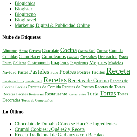
Blogichics
Blogistar
Blogitecno
Blogitravel
Marketing Digital & Publicidad Online
Nube de Etiquetas
Cocina
Comida
Chocolate
Alimentos
Arroz
Cerveza
Cocinar
Cocina Facil
Cumpleaños
Comidas
Como Hacer
Decoracion
Cupcakes
Fotos
Cupcake
Mejores
Imagenes
Gastronomia
Frutas
Galletas
Ingredientes
Modelos
Receta
Pasteles
Postres
Postres Faciles
Pastel
Navidad
Pollo
Recetas
Recetas de Cocina
Recetas de
Receta de Torta
Receta Facil
Recetas de Comida
Recetas de Postres
Recetas de Tortas
Cocina Faciles
Tortas
Torta
Restaurante
Tortas
Recetas Faciles
Restaurant
Restaurantes
Decoradas
Tortas de Cumpleaños
Lo Último
Chocolate de Dubai: ¿Cómo se Hace? e Ingredientes
Crumbl Cookies: ¿Qué es? y Receta
Receta Tradicional de Garbanzos con Bacalao