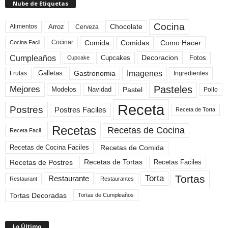
Nube de Etiquetas
Cocina
Arroz
Alimentos
Chocolate
Cerveza
Comida
Comidas
Como Hacer
Cocinar
Cocina Facil
Cumpleaños
Cupcakes
Fotos
Decoracion
Cupcake
Imagenes
Gastronomia
Frutas
Galletas
Ingredientes
Pasteles
Mejores
Modelos
Navidad
Pastel
Pollo
Receta
Postres
Postres Faciles
Receta de Torta
Recetas
Recetas de Cocina
Receta Facil
Recetas de Comida
Recetas de Cocina Faciles
Recetas de Tortas
Recetas de Postres
Recetas Faciles
Tortas
Torta
Restaurante
Restaurant
Restaurantes
Tortas Decoradas
Tortas de Cumpleaños
Lo Último