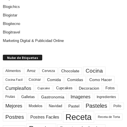
Blogichics
Blogistar
Blogitecno
Blogitravel
Marketing Digital & Publicidad Online
Nube de Etiquetas
Cocina
Arroz
Alimentos
Chocolate
Cerveza
Comida
Comidas
Como Hacer
Cocinar
Cocina Facil
Cumpleaños
Cupcakes
Fotos
Decoracion
Cupcake
Imagenes
Gastronomia
Frutas
Galletas
Ingredientes
Pasteles
Mejores
Modelos
Navidad
Pastel
Pollo
Receta
Postres
Postres Faciles
Receta de Torta