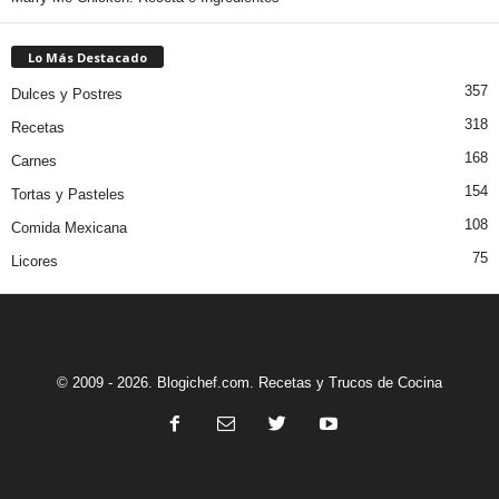
Lo Más Destacado
357
Dulces y Postres
318
Recetas
168
Carnes
154
Tortas y Pasteles
108
Comida Mexicana
75
Licores
© 2009 - 2026. Blogichef.com. Recetas y Trucos de Cocina