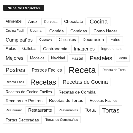
Nube de Etiquetas
Cocina
Arroz
Alimentos
Chocolate
Cerveza
Comida
Comidas
Como Hacer
Cocinar
Cocina Facil
Cumpleaños
Cupcakes
Fotos
Decoracion
Cupcake
Imagenes
Gastronomia
Frutas
Galletas
Ingredientes
Pasteles
Mejores
Modelos
Navidad
Pastel
Pollo
Receta
Postres
Postres Faciles
Receta de Torta
Recetas
Recetas de Cocina
Receta Facil
Recetas de Comida
Recetas de Cocina Faciles
Recetas de Tortas
Recetas de Postres
Recetas Faciles
Tortas
Torta
Restaurante
Restaurant
Restaurantes
Tortas Decoradas
Tortas de Cumpleaños