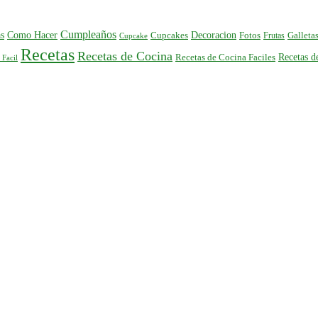
Cumpleaños
s
Como Hacer
Decoracion
Cupcakes
Fotos
Frutas
Galleta
Cupcake
Recetas
Recetas de Cocina
Recetas 
Recetas de Cocina Faciles
 Facil