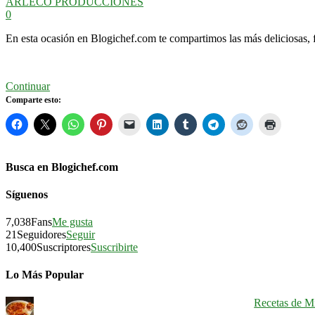
ARLECO PRODUCCIONES
0
En esta ocasión en Blogichef.com te compartimos las más deliciosas, f
Continuar
Comparte esto:
Busca en Blogichef.com
Síguenos
7,038
Fans
Me gusta
21
Seguidores
Seguir
10,400
Suscriptores
Suscribirte
Lo Más Popular
Recetas de Mi