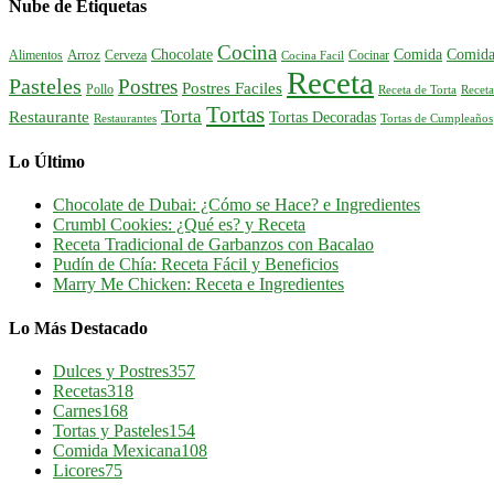
Nube de Etiquetas
Cocina
Comida
Comida
Chocolate
Alimentos
Arroz
Cerveza
Cocinar
Cocina Facil
Receta
Pasteles
Postres
Postres Faciles
Pollo
Receta de Torta
Receta
Tortas
Torta
Restaurante
Tortas Decoradas
Tortas de Cumpleaños
Restaurantes
Lo Último
Chocolate de Dubai: ¿Cómo se Hace? e Ingredientes
Crumbl Cookies: ¿Qué es? y Receta
Receta Tradicional de Garbanzos con Bacalao
Pudín de Chía: Receta Fácil y Beneficios
Marry Me Chicken: Receta e Ingredientes
Lo Más Destacado
Dulces y Postres
357
Recetas
318
Carnes
168
Tortas y Pasteles
154
Comida Mexicana
108
Licores
75