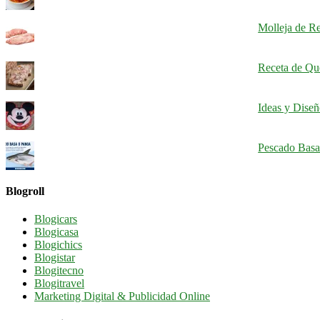
Molleja de Re
Receta de Qu
Ideas y Dise
Pescado Basa
Blogroll
Blogicars
Blogicasa
Blogichics
Blogistar
Blogitecno
Blogitravel
Marketing Digital & Publicidad Online