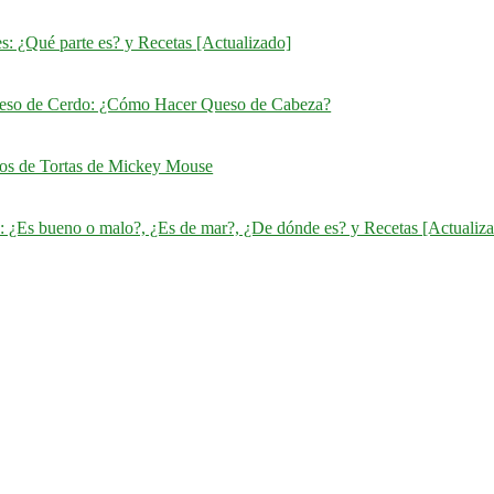
s: ¿Qué parte es? y Recetas [Actualizado]
eso de Cerdo: ¿Cómo Hacer Queso de Cabeza?
ños de Tortas de Mickey Mouse
: ¿Es bueno o malo?, ¿Es de mar?, ¿De dónde es? y Recetas [Actualiz