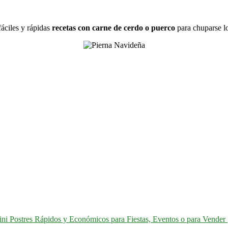
áciles y rápidas
recetas con carne de cerdo o puerco
para chuparse lo
ni Postres Rápidos y Económicos para Fiestas, Eventos o para Vender 