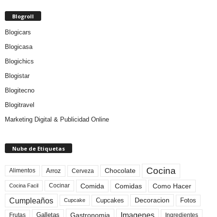
Blogroll
Blogicars
Blogicasa
Blogichics
Blogistar
Blogitecno
Blogitravel
Marketing Digital & Publicidad Online
Nube de Etiquetas
Cocina
Arroz
Alimentos
Chocolate
Cerveza
Comida
Comidas
Como Hacer
Cocinar
Cocina Facil
Cumpleaños
Cupcakes
Fotos
Decoracion
Cupcake
Imagenes
Gastronomia
Frutas
Galletas
Ingredientes