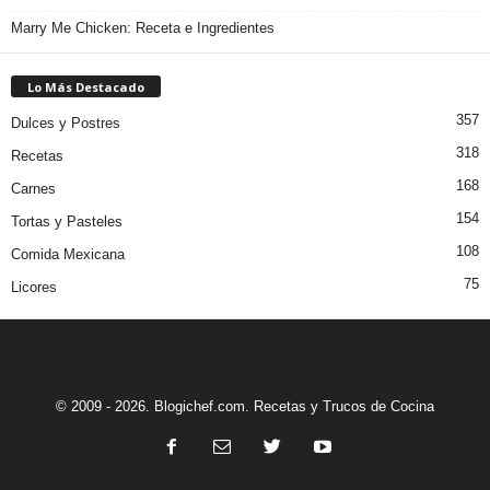
Marry Me Chicken: Receta e Ingredientes
Lo Más Destacado
357
Dulces y Postres
318
Recetas
168
Carnes
154
Tortas y Pasteles
108
Comida Mexicana
75
Licores
© 2009 - 2026. Blogichef.com. Recetas y Trucos de Cocina