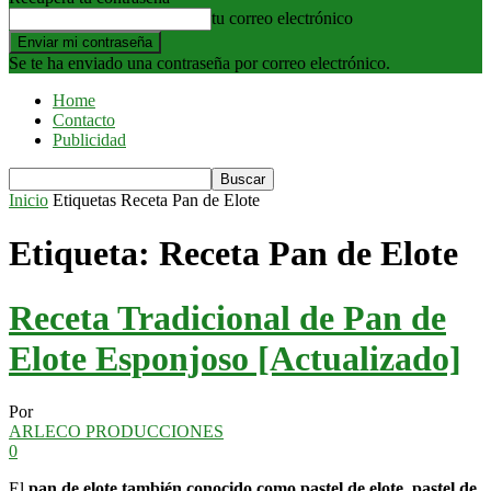
tu correo electrónico
Se te ha enviado una contraseña por correo electrónico.
Home
Contacto
Publicidad
Inicio
Etiquetas
Receta Pan de Elote
Etiqueta: Receta Pan de Elote
Receta Tradicional de Pan de
Elote Esponjoso [Actualizado]
Por
ARLECO PRODUCCIONES
0
El
pan de elote también conocido como pastel de elote, pastel de