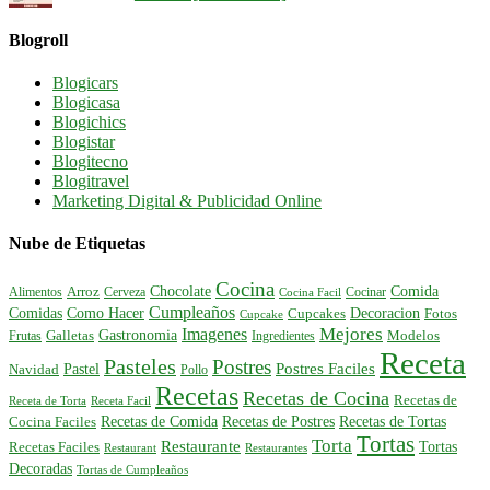
Blogroll
Blogicars
Blogicasa
Blogichics
Blogistar
Blogitecno
Blogitravel
Marketing Digital & Publicidad Online
Nube de Etiquetas
Cocina
Comida
Chocolate
Alimentos
Arroz
Cerveza
Cocinar
Cocina Facil
Cumpleaños
Comidas
Como Hacer
Decoracion
Cupcakes
Fotos
Cupcake
Mejores
Imagenes
Gastronomia
Frutas
Galletas
Ingredientes
Modelos
Receta
Pasteles
Postres
Postres Faciles
Pastel
Navidad
Pollo
Recetas
Recetas de Cocina
Recetas de
Receta de Torta
Receta Facil
Recetas de Comida
Recetas de Postres
Recetas de Tortas
Cocina Faciles
Tortas
Torta
Restaurante
Tortas
Recetas Faciles
Restaurant
Restaurantes
Decoradas
Tortas de Cumpleaños