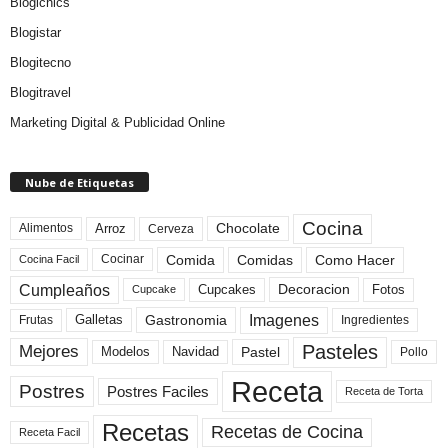
Blogichics
Blogistar
Blogitecno
Blogitravel
Marketing Digital & Publicidad Online
Nube de Etiquetas
Cocina
Arroz
Alimentos
Chocolate
Cerveza
Comida
Comidas
Como Hacer
Cocinar
Cocina Facil
Cumpleaños
Cupcakes
Fotos
Decoracion
Cupcake
Imagenes
Gastronomia
Frutas
Galletas
Ingredientes
Pasteles
Mejores
Modelos
Navidad
Pastel
Pollo
Receta
Postres
Postres Faciles
Receta de Torta
Recetas
Recetas de Cocina
Receta Facil