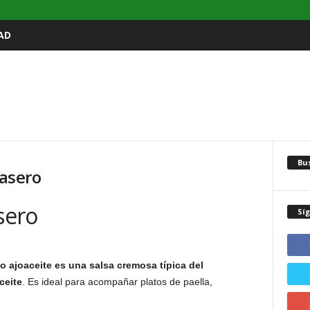
AD
Bu
Casero
sero
Sí
 o ajoaceite es una salsa cremosa típica del
ceite
. Es ideal para acompañar platos de paella,