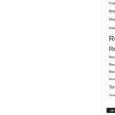
Frut
Im
Mod
Poll
R
R
Rec
Rec
Rec
Rest
Tor
Tort
Lo