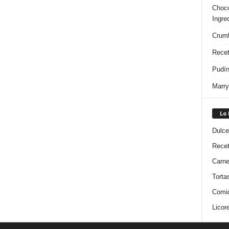
Choco
Ingre
Crumb
Recet
Pudín
Marry
Lo
Dulce
Rece
Carn
Torta
Comi
Licor