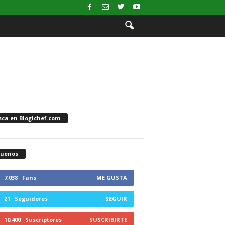
sca en Blogichef.com
guenos
7,038
Fans
ME GUSTA
21
Seguidores
SEGUIR
10,400
Suscriptores
SUSCRIBIRTE