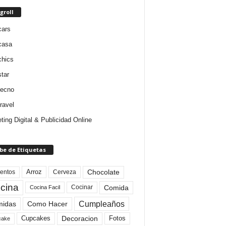
groll
cars
casa
chics
star
tecno
ravel
ting Digital & Publicidad Online
be de Etiquetas
Arroz
entos
Chocolate
Cerveza
cina
Comida
Cocinar
Cocina Facil
Cumpleaños
idas
Como Hacer
Cupcakes
Fotos
Decoracion
cake