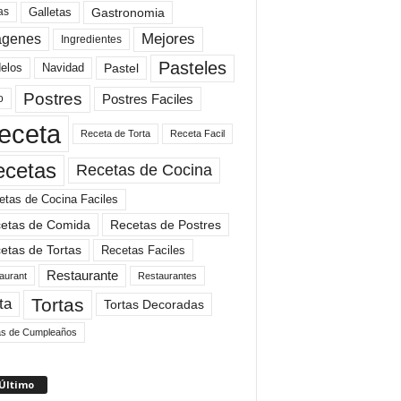
Gastronomia
as
Galletas
Mejores
agenes
Ingredientes
Pasteles
elos
Navidad
Pastel
Postres
Postres Faciles
o
eceta
Receta de Torta
Receta Facil
ecetas
Recetas de Cocina
etas de Cocina Faciles
etas de Comida
Recetas de Postres
etas de Tortas
Recetas Faciles
Restaurante
aurant
Restaurantes
Tortas
ta
Tortas Decoradas
as de Cumpleaños
 Último