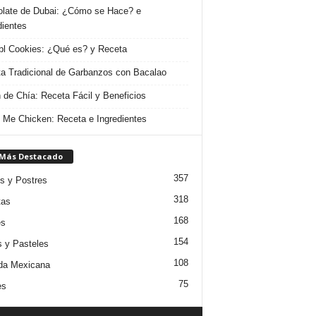
late de Dubai: ¿Cómo se Hace? e
dientes
l Cookies: ¿Qué es? y Receta
a Tradicional de Garbanzos con Bacalao
 de Chía: Receta Fácil y Beneficios
 Me Chicken: Receta e Ingredientes
 Más Destacado
357
s y Postres
318
tas
168
es
154
s y Pasteles
108
da Mexicana
75
es