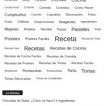
Cocina
Arroz
Alimentos
Chocolate
Cerveza
Comida
Comidas
Como Hacer
Cocinar
Cocina Facil
Cumpleaños
Cupcakes
Fotos
Decoracion
Cupcake
Imagenes
Gastronomia
Frutas
Galletas
Ingredientes
Pasteles
Mejores
Modelos
Navidad
Pastel
Pollo
Receta
Postres
Postres Faciles
Receta de Torta
Recetas
Recetas de Cocina
Receta Facil
Recetas de Comida
Recetas de Cocina Faciles
Recetas de Tortas
Recetas de Postres
Recetas Faciles
Tortas
Torta
Restaurante
Restaurant
Restaurantes
Tortas Decoradas
Tortas de Cumpleaños
Lo Último
Chocolate de Dubai: ¿Cómo se Hace? e Ingredientes