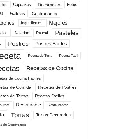
Cupcakes
Fotos
Decoracion
cake
Gastronomia
as
Galletas
Mejores
agenes
Ingredientes
Pasteles
elos
Navidad
Pastel
Postres
Postres Faciles
o
eceta
Receta de Torta
Receta Facil
ecetas
Recetas de Cocina
etas de Cocina Faciles
etas de Comida
Recetas de Postres
etas de Tortas
Recetas Faciles
Restaurante
aurant
Restaurantes
Tortas
ta
Tortas Decoradas
as de Cumpleaños