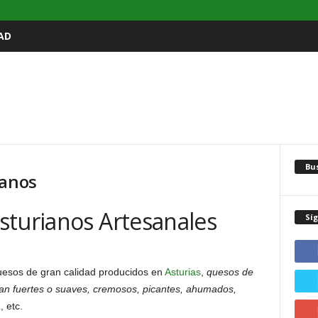
AD
Bu
ianos
sturianos Artesanales
Sí
uesos de gran calidad producidos en
Asturias
,
quesos de
sean fuertes o suaves, cremosos, picantes, ahumados,
a
, etc.