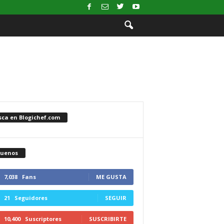
sca en Blogichef.com
guenos
7,038
Fans
ME GUSTA
21
Seguidores
SEGUIR
10,400
Suscriptores
SUSCRIBIRTE