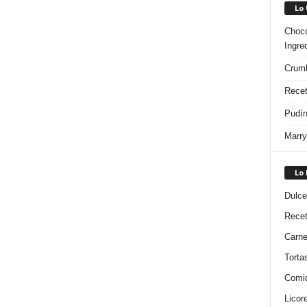
Lo
Choco
Ingre
Crumb
Recet
Pudín
Marry
Lo
Dulce
Rece
Carn
Torta
Comi
Licor