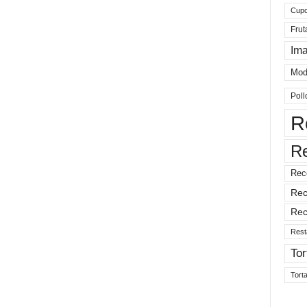
Cup
Frut
Im
Mod
Poll
R
R
Rec
Rec
Rec
Rest
Tor
Tort