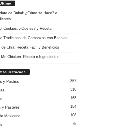
 Último
late de Dubai: ¿Cómo se Hace? e
dientes
l Cookies: ¿Qué es? y Receta
a Tradicional de Garbanzos con Bacalao
 de Chía: Receta Fácil y Beneficios
 Me Chicken: Receta e Ingredientes
 Más Destacado
357
s y Postres
318
tas
168
es
154
s y Pasteles
108
da Mexicana
75
es