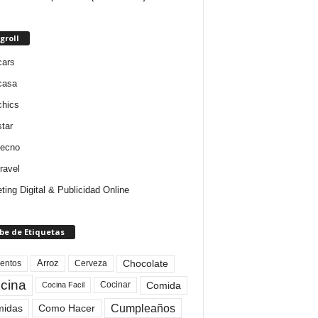
groll
cars
casa
chics
star
tecno
ravel
ting Digital & Publicidad Online
be de Etiquetas
Arroz
entos
Chocolate
Cerveza
cina
Comida
Cocinar
Cocina Facil
Cumpleaños
idas
Como Hacer