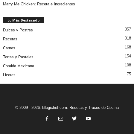
Marry Me Chicken: Receta e Ingredientes
Lo Más Destacado
357
Dulces y Postres
318
Recetas
168
Carnes
154
Tortas y Pasteles
108
Comida Mexicana
75
Licores
© 2009 - 2026. Blogichef.com. Recetas y Trucos de Cocina