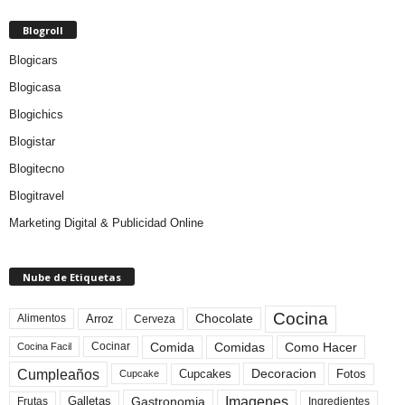
Blogroll
Blogicars
Blogicasa
Blogichics
Blogistar
Blogitecno
Blogitravel
Marketing Digital & Publicidad Online
Nube de Etiquetas
Cocina
Arroz
Alimentos
Chocolate
Cerveza
Comida
Comidas
Como Hacer
Cocinar
Cocina Facil
Cumpleaños
Cupcakes
Fotos
Decoracion
Cupcake
Imagenes
Gastronomia
Frutas
Galletas
Ingredientes