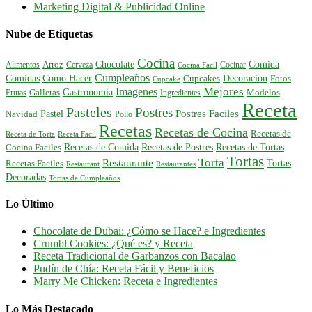
Marketing Digital & Publicidad Online
Nube de Etiquetas
Cocina
Comida
Chocolate
Alimentos
Arroz
Cerveza
Cocinar
Cocina Facil
Cumpleaños
Comidas
Como Hacer
Decoracion
Cupcakes
Fotos
Cupcake
Mejores
Imagenes
Gastronomia
Frutas
Galletas
Ingredientes
Modelos
Receta
Pasteles
Postres
Postres Faciles
Pastel
Navidad
Pollo
Recetas
Recetas de Cocina
Recetas de
Receta de Torta
Receta Facil
Recetas de Comida
Recetas de Postres
Recetas de Tortas
Cocina Faciles
Tortas
Torta
Restaurante
Tortas
Recetas Faciles
Restaurant
Restaurantes
Decoradas
Tortas de Cumpleaños
Lo Último
Chocolate de Dubai: ¿Cómo se Hace? e Ingredientes
Crumbl Cookies: ¿Qué es? y Receta
Receta Tradicional de Garbanzos con Bacalao
Pudín de Chía: Receta Fácil y Beneficios
Marry Me Chicken: Receta e Ingredientes
Lo Más Destacado