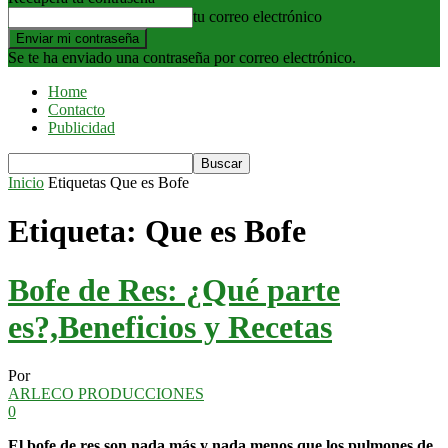
tu correo electrónico
Se te ha enviado una contraseña por correo electrónico.
Home
Contacto
Publicidad
Inicio
Etiquetas
Que es Bofe
Etiqueta: Que es Bofe
Bofe de Res: ¿Qué parte
es?,Beneficios y Recetas
Por
ARLECO PRODUCCIONES
0
El bofe de res son nada más y nada menos que los pulmones de