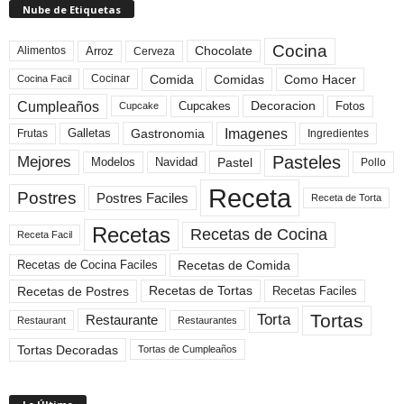
Nube de Etiquetas
Cocina
Arroz
Alimentos
Chocolate
Cerveza
Comida
Comidas
Como Hacer
Cocinar
Cocina Facil
Cumpleaños
Cupcakes
Fotos
Decoracion
Cupcake
Imagenes
Gastronomia
Frutas
Galletas
Ingredientes
Pasteles
Mejores
Modelos
Navidad
Pastel
Pollo
Receta
Postres
Postres Faciles
Receta de Torta
Recetas
Recetas de Cocina
Receta Facil
Recetas de Comida
Recetas de Cocina Faciles
Recetas de Tortas
Recetas de Postres
Recetas Faciles
Tortas
Torta
Restaurante
Restaurant
Restaurantes
Tortas Decoradas
Tortas de Cumpleaños