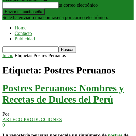
tu correo electrónico
Se te ha enviado una contraseña por correo electrónico.
Home
Contacto
Publicidad
Inicio
Etiquetas
Postres Peruanos
Etiqueta: Postres Peruanos
Postres Peruanos: Nombres y
Recetas de Dulces del Perú
Por
ARLECO PRODUCCIONES
0
La repostería peruana nos regala un sinnúmero de
postres
de