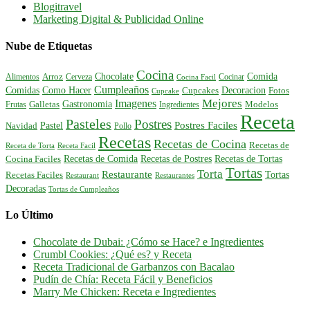
Blogitravel
Marketing Digital & Publicidad Online
Nube de Etiquetas
Cocina
Comida
Chocolate
Alimentos
Arroz
Cerveza
Cocinar
Cocina Facil
Cumpleaños
Comidas
Como Hacer
Decoracion
Cupcakes
Fotos
Cupcake
Mejores
Imagenes
Gastronomia
Frutas
Galletas
Ingredientes
Modelos
Receta
Pasteles
Postres
Postres Faciles
Pastel
Navidad
Pollo
Recetas
Recetas de Cocina
Recetas de
Receta de Torta
Receta Facil
Recetas de Comida
Recetas de Postres
Recetas de Tortas
Cocina Faciles
Tortas
Torta
Restaurante
Tortas
Recetas Faciles
Restaurant
Restaurantes
Decoradas
Tortas de Cumpleaños
Lo Último
Chocolate de Dubai: ¿Cómo se Hace? e Ingredientes
Crumbl Cookies: ¿Qué es? y Receta
Receta Tradicional de Garbanzos con Bacalao
Pudín de Chía: Receta Fácil y Beneficios
Marry Me Chicken: Receta e Ingredientes