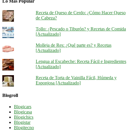
Lo Más Popular
Receta de Queso de Cerdo: ¿Cómo Hacer Queso
de Cabeza?
Tollo: ¿Pescado o Tiburón? y Recetas de Comida
[Actualizado]
Molleja de Res: ¿Qué parte es? y Recetas
[Actualizado]
Lengua al Escabeche: Receta Fácil e Ingredientes
[Actualizado]
Receta de Torta de Vainilla Fácil, Húmeda y
Esponjosa [Actualizado]
Blogroll
Blogicars
Blogicasa
Blogichics
Blogistar
Blogitecno