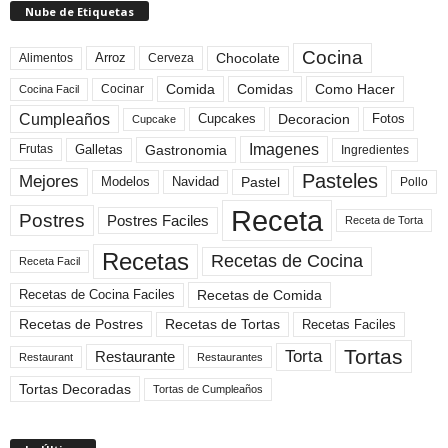
Nube de Etiquetas
Cocina
Arroz
Alimentos
Chocolate
Cerveza
Comida
Comidas
Como Hacer
Cocinar
Cocina Facil
Cumpleaños
Cupcakes
Fotos
Decoracion
Cupcake
Imagenes
Gastronomia
Frutas
Galletas
Ingredientes
Pasteles
Mejores
Modelos
Navidad
Pastel
Pollo
Receta
Postres
Postres Faciles
Receta de Torta
Recetas
Recetas de Cocina
Receta Facil
Recetas de Comida
Recetas de Cocina Faciles
Recetas de Tortas
Recetas de Postres
Recetas Faciles
Tortas
Torta
Restaurante
Restaurant
Restaurantes
Tortas Decoradas
Tortas de Cumpleaños