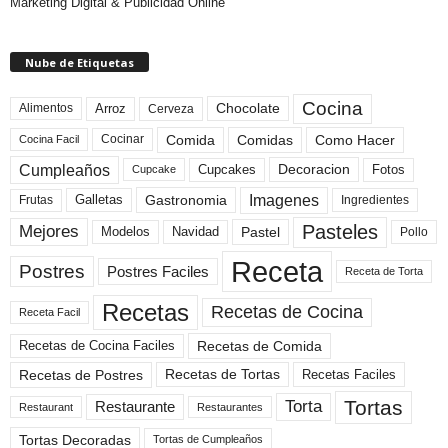
Marketing Digital & Publicidad Online
Nube de Etiquetas
Cocina
Arroz
Alimentos
Chocolate
Cerveza
Comida
Comidas
Como Hacer
Cocinar
Cocina Facil
Cumpleaños
Cupcakes
Fotos
Decoracion
Cupcake
Imagenes
Gastronomia
Frutas
Galletas
Ingredientes
Pasteles
Mejores
Modelos
Navidad
Pastel
Pollo
Receta
Postres
Postres Faciles
Receta de Torta
Recetas
Recetas de Cocina
Receta Facil
Recetas de Comida
Recetas de Cocina Faciles
Recetas de Tortas
Recetas de Postres
Recetas Faciles
Tortas
Torta
Restaurante
Restaurant
Restaurantes
Tortas Decoradas
Tortas de Cumpleaños