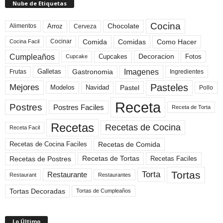
Nube de Etiquetas
Cocina
Arroz
Alimentos
Chocolate
Cerveza
Comida
Comidas
Como Hacer
Cocinar
Cocina Facil
Cumpleaños
Cupcakes
Fotos
Decoracion
Cupcake
Imagenes
Gastronomia
Frutas
Galletas
Ingredientes
Pasteles
Mejores
Modelos
Navidad
Pastel
Pollo
Receta
Postres
Postres Faciles
Receta de Torta
Recetas
Recetas de Cocina
Receta Facil
Recetas de Comida
Recetas de Cocina Faciles
Recetas de Tortas
Recetas de Postres
Recetas Faciles
Tortas
Torta
Restaurante
Restaurant
Restaurantes
Tortas Decoradas
Tortas de Cumpleaños
Lo Último