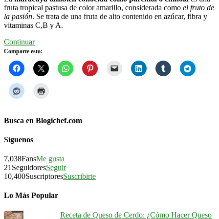
fruta tropical pastusa de color amarillo, considerada como
el fruto de
la pasión
. Se trata de una fruta de alto contenido en azúcar, fibra y
vitaminas C,B y A.
Continuar
Comparte esto:
Busca en Blogichef.com
Síguenos
7,038
Fans
Me gusta
21
Seguidores
Seguir
10,400
Suscriptores
Suscribirte
Lo Más Popular
Receta de Queso de Cerdo: ¿Cómo Hacer Queso