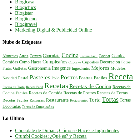
Blogicasa
Blogichics
Blogistar
Blogitecno
Blogitravel
Marketing Digital & Publicidad Online
Nube de Etiquetas
Cocina
Comida
Chocolate
Alimentos
Arroz
Cerveza
Cocinar
Cocina Facil
Cumpleaños
Comidas
Como Hacer
Decoracion
Cupcakes
Fotos
Cupcake
Mejores
Imagenes
Gastronomia
Frutas
Galletas
Ingredientes
Modelos
Receta
Pasteles
Postres
Postres Faciles
Pastel
Navidad
Pollo
Recetas
Recetas de Cocina
Recetas de
Receta de Torta
Receta Facil
Recetas de Comida
Recetas de Postres
Recetas de Tortas
Cocina Faciles
Tortas
Torta
Restaurante
Tortas
Recetas Faciles
Restaurant
Restaurantes
Decoradas
Tortas de Cumpleaños
Lo Último
Chocolate de Dubai: ¿Cómo se Hace? e Ingredientes
Crumbl Cookies: ¿Qué es? y Receta