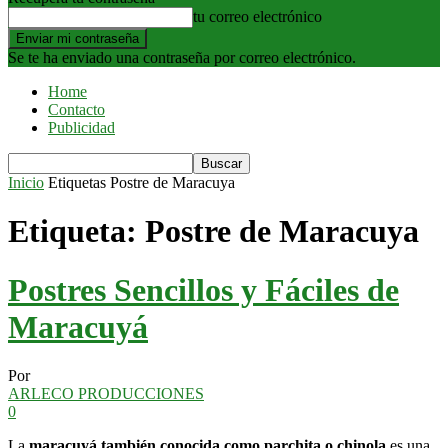
tu correo electrónico
Se te ha enviado una contraseña por correo electrónico.
Home
Contacto
Publicidad
Inicio
Etiquetas
Postre de Maracuya
Etiqueta: Postre de Maracuya
Postres Sencillos y Fáciles de
Maracuyá
Por
ARLECO PRODUCCIONES
0
La
maracuyá también conocida como parchita o chinola
es una