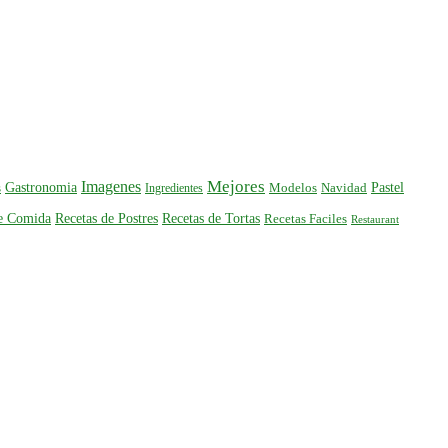
Mejores
Imagenes
Gastronomia
Pastel
s
Ingredientes
Modelos
Navidad
de Comida
Recetas de Postres
Recetas de Tortas
Recetas Faciles
Restaurant