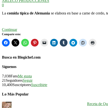
ARLECO PRODUCCIONES
0
La
comida típica de Alemania
se elabora en base a carne de cerdo, t
Continuar
Comparte esto:
Busca en Blogichef.com
Síguenos
7,038
Fans
Me gusta
21
Seguidores
Seguir
10,400
Suscriptores
Suscribirte
Lo Más Popular
Receta de Qu