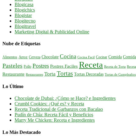
Blogicasa
Blogichics
Blogistar
Blogitecno
Blogitravel
Marketing Digital & Publicidad Online
Nube de Etiquetas
Cocina
Comida
Comida
Chocolate
Alimentos
Arroz
Cerveza
Cocinar
Cocina Facil
Receta
Pasteles
Postres
Postres Faciles
Pollo
Receta de Torta
Receta
Tortas
Torta
Restaurante
Tortas Decoradas
Tortas de Cumpleaños
Restaurantes
Lo Último
Chocolate de Dubai: ¿Cómo se Hace? e Ingredientes
Crumbl Cookies: ¿Qué es? y Receta
Receta Tradicional de Garbanzos con Bacalao
Pudín de Chía: Receta Fácil y Beneficios
Marry Me Chicken: Receta e Ingredientes
Lo Más Destacado