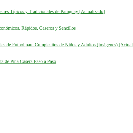
stres Típicos y Tradicionales de Paraguay [Actualizado]
onómicos, Rápidos, Caseros y Sencillos
eles de Fútbol para Cumpleaños de Niños y Adultos (Imágenes) [Actual
ta de Piña Casera Paso a Paso