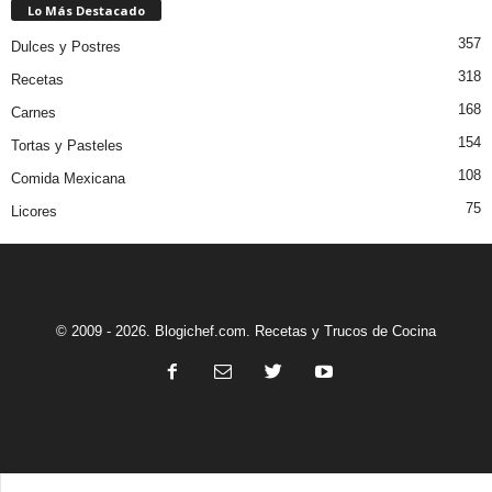
Lo Más Destacado
357
Dulces y Postres
318
Recetas
168
Carnes
154
Tortas y Pasteles
108
Comida Mexicana
75
Licores
© 2009 - 2026. Blogichef.com. Recetas y Trucos de Cocina