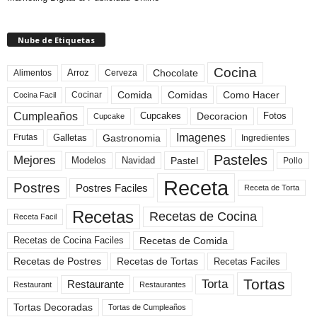
Nube de Etiquetas
Cocina
Arroz
Alimentos
Chocolate
Cerveza
Comida
Comidas
Como Hacer
Cocinar
Cocina Facil
Cumpleaños
Cupcakes
Fotos
Decoracion
Cupcake
Imagenes
Gastronomia
Frutas
Galletas
Ingredientes
Pasteles
Mejores
Modelos
Navidad
Pastel
Pollo
Receta
Postres
Postres Faciles
Receta de Torta
Recetas
Recetas de Cocina
Receta Facil
Recetas de Comida
Recetas de Cocina Faciles
Recetas de Tortas
Recetas de Postres
Recetas Faciles
Tortas
Torta
Restaurante
Restaurant
Restaurantes
Tortas Decoradas
Tortas de Cumpleaños