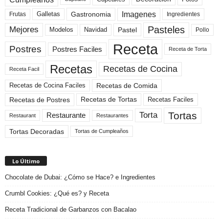
Imagenes
Gastronomia
Frutas
Galletas
Ingredientes
Pasteles
Mejores
Modelos
Navidad
Pastel
Pollo
Receta
Postres
Postres Faciles
Receta de Torta
Recetas
Recetas de Cocina
Receta Facil
Recetas de Comida
Recetas de Cocina Faciles
Recetas de Tortas
Recetas de Postres
Recetas Faciles
Tortas
Torta
Restaurante
Restaurant
Restaurantes
Tortas Decoradas
Tortas de Cumpleaños
Lo Último
Chocolate de Dubai: ¿Cómo se Hace? e Ingredientes
Crumbl Cookies: ¿Qué es? y Receta
Receta Tradicional de Garbanzos con Bacalao