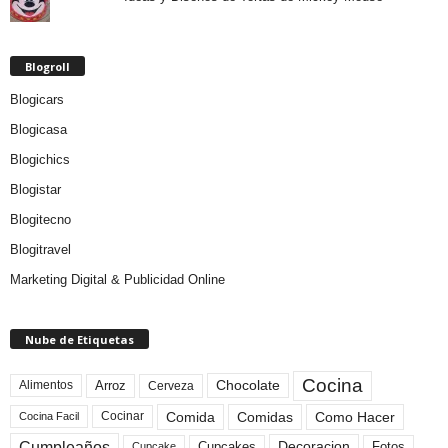
Blogroll
Blogicars
Blogicasa
Blogichics
Blogistar
Blogitecno
Blogitravel
Marketing Digital & Publicidad Online
Nube de Etiquetas
Cocina
Arroz
Alimentos
Chocolate
Cerveza
Comida
Comidas
Como Hacer
Cocinar
Cocina Facil
Cumpleaños
Cupcakes
Fotos
Decoracion
Cupcake