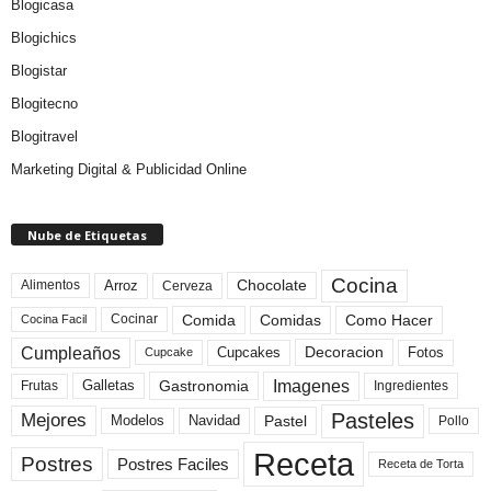
Blogicasa
Blogichics
Blogistar
Blogitecno
Blogitravel
Marketing Digital & Publicidad Online
Nube de Etiquetas
Cocina
Arroz
Alimentos
Chocolate
Cerveza
Comida
Comidas
Como Hacer
Cocinar
Cocina Facil
Cumpleaños
Cupcakes
Fotos
Decoracion
Cupcake
Imagenes
Gastronomia
Frutas
Galletas
Ingredientes
Pasteles
Mejores
Modelos
Navidad
Pastel
Pollo
Receta
Postres
Postres Faciles
Receta de Torta