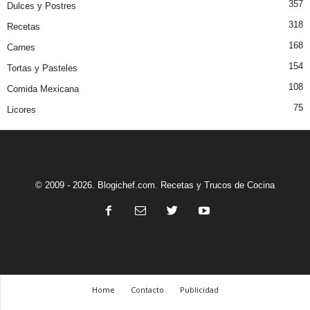
357
Dulces y Postres
318
Recetas
168
Carnes
154
Tortas y Pasteles
108
Comida Mexicana
75
Licores
© 2009 - 2026. Blogichef.com. Recetas y Trucos de Cocina
Home
Contacto
Publicidad