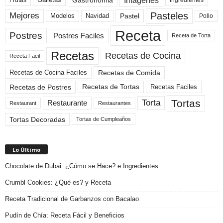
Imagenes
Gastronomia
Galletas
Ingredientes
Pasteles
Mejores
Modelos
Navidad
Pastel
Pollo
Receta
Postres
Postres Faciles
Receta de Torta
Recetas
Recetas de Cocina
Receta Facil
Recetas de Comida
Recetas de Cocina Faciles
Recetas de Tortas
Recetas de Postres
Recetas Faciles
Tortas
Torta
Restaurante
Restaurant
Restaurantes
Tortas Decoradas
Tortas de Cumpleaños
Lo Último
Chocolate de Dubai: ¿Cómo se Hace? e Ingredientes
Crumbl Cookies: ¿Qué es? y Receta
Receta Tradicional de Garbanzos con Bacalao
Pudín de Chía: Receta Fácil y Beneficios