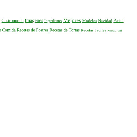
Mejores
Imagenes
Gastronomia
Pastel
s
Ingredientes
Modelos
Navidad
de Comida
Recetas de Postres
Recetas de Tortas
Recetas Faciles
Restaurant