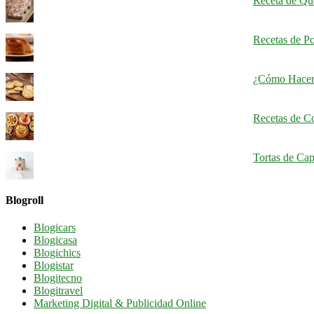
Receta de Qu
Recetas de Po
¿Cómo Hacer
Recetas de C
Tortas de Cap
Blogroll
Blogicars
Blogicasa
Blogichics
Blogistar
Blogitecno
Blogitravel
Marketing Digital & Publicidad Online