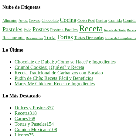
Nube de Etiquetas
Cocina
Comida
Comida
Chocolate
Alimentos
Arroz
Cerveza
Cocinar
Cocina Facil
Receta
Pasteles
Postres
Postres Faciles
Pollo
Receta de Torta
Receta
Tortas
Torta
Restaurante
Tortas Decoradas
Tortas de Cumpleaños
Restaurantes
Lo Último
Chocolate de Dubai: ¿Cómo se Hace? e Ingredientes
Crumbl Cookies: ¿Qué es? y Receta
Receta Tradicional de Garbanzos con Bacalao
Pudín de Chía: Receta Fácil y Beneficios
Marry Me Chicken: Receta e Ingredientes
Lo Más Destacado
Dulces y Postres
357
Recetas
318
Carnes
168
Tortas y Pasteles
154
Comida Mexicana
108
Licores
75