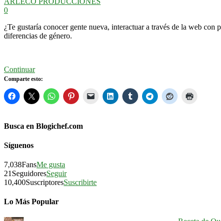
ARLECO PRODUCCIONES
0
¿Te gustaría conocer gente nueva, interactuar a través de la web con
diferencias de género.
Continuar
Comparte esto:
Busca en Blogichef.com
Síguenos
7,038
Fans
Me gusta
21
Seguidores
Seguir
10,400
Suscriptores
Suscribirte
Lo Más Popular