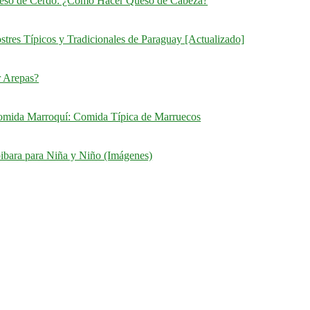
eso de Cerdo: ¿Cómo Hacer Queso de Cabeza?
stres Típicos y Tradicionales de Paraguay [Actualizado]
 Arepas?
omida Marroquí: Comida Típica de Marruecos
ibara para Niña y Niño (Imágenes)