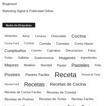
Blogitravel
Marketing Digital & Publicidad Online
Nube de Etiquetas
Cocina
Arroz
Alimentos
Chocolate
Cerveza
Comida
Comidas
Como Hacer
Cocinar
Cocina Facil
Cumpleaños
Cupcakes
Fotos
Decoracion
Cupcake
Imagenes
Gastronomia
Frutas
Galletas
Ingredientes
Pasteles
Mejores
Modelos
Navidad
Pastel
Pollo
Receta
Postres
Postres Faciles
Receta de Torta
Recetas
Recetas de Cocina
Receta Facil
Recetas de Comida
Recetas de Cocina Faciles
Recetas de Tortas
Recetas de Postres
Recetas Faciles