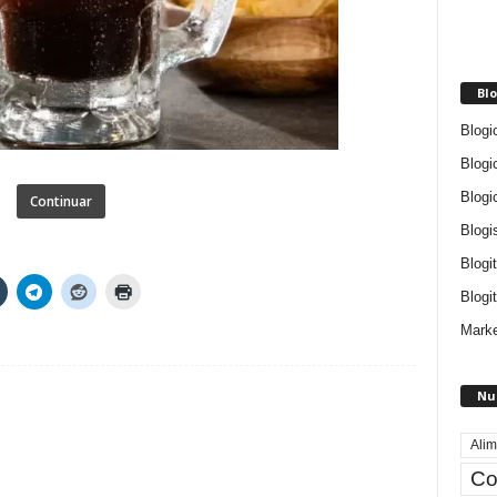
Blo
Blogi
Blogi
Blogi
Continuar
Blogi
Blogi
Blogit
Marke
Nu
Alim
Co