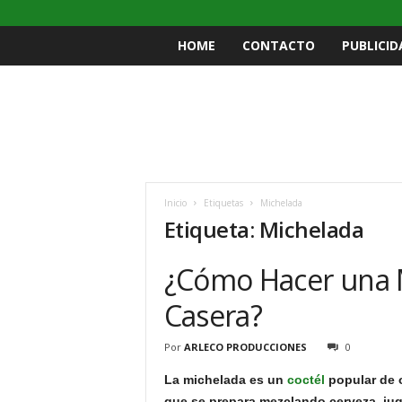
HOME
CONTACTO
PUBLICID
Inicio
Etiquetas
Michelada
Etiqueta: Michelada
¿Cómo Hacer una M
Casera?
Por
ARLECO PRODUCCIONES
0
La michelada es un
coctél
popular de o
que se prepara mezclando cerveza, jug