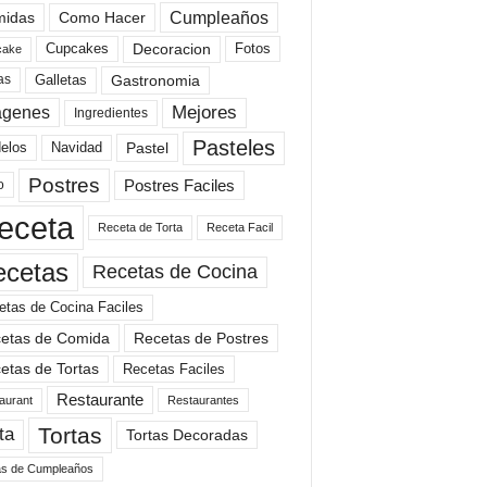
Cumpleaños
idas
Como Hacer
Cupcakes
Fotos
Decoracion
cake
Gastronomia
as
Galletas
Mejores
agenes
Ingredientes
Pasteles
elos
Navidad
Pastel
Postres
Postres Faciles
o
eceta
Receta de Torta
Receta Facil
ecetas
Recetas de Cocina
etas de Cocina Faciles
etas de Comida
Recetas de Postres
etas de Tortas
Recetas Faciles
Restaurante
aurant
Restaurantes
Tortas
ta
Tortas Decoradas
as de Cumpleaños