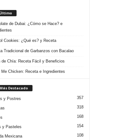
 Último
late de Dubai: ¿Cómo se Hace? e
dientes
l Cookies: ¿Qué es? y Receta
a Tradicional de Garbanzos con Bacalao
 de Chía: Receta Fácil y Beneficios
 Me Chicken: Receta e Ingredientes
 Más Destacado
357
s y Postres
318
tas
168
es
154
s y Pasteles
108
da Mexicana