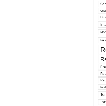
Com
Cup
Frut
Im
Mod
Poll
R
R
Rec
Rec
Rec
Rest
Tor
Tort