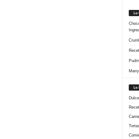
Lo
Choco
Ingre
Crumb
Recet
Pudín
Marry
Lo
Dulce
Rece
Carn
Torta
Comi