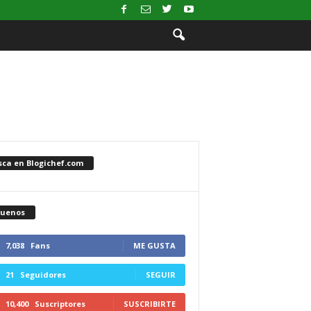
sca en Blogichef.com
guenos
7,038
Fans
ME GUSTA
21
Seguidores
SEGUIR
10,400
Suscriptores
SUSCRIBIRTE