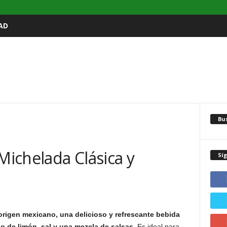
AD
Bu
ichelada Clásica y
Sí
rigen mexicano, una delicioso y refrescante bebida
o de limón, sal y una mezcla de salsas
. Es ideal para