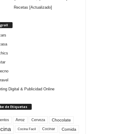
Recetas [Actualizado]
groll
cars
casa
chics
star
tecno
ravel
ting Digital & Publicidad Online
be de Etiquetas
Arroz
entos
Chocolate
Cerveza
cina
Comida
Cocinar
Cocina Facil