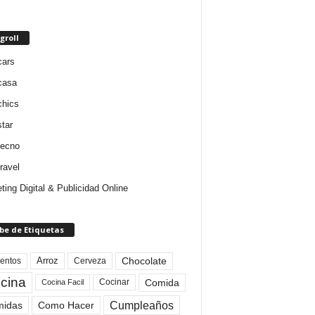
groll
cars
casa
chics
star
tecno
ravel
ting Digital & Publicidad Online
be de Etiquetas
Arroz
entos
Chocolate
Cerveza
cina
Comida
Cocinar
Cocina Facil
Cumpleaños
idas
Como Hacer