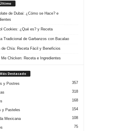
 Último
late de Dubai: ¿Cómo se Hace? e
dientes
l Cookies: ¿Qué es? y Receta
a Tradicional de Garbanzos con Bacalao
 de Chía: Receta Fácil y Beneficios
 Me Chicken: Receta e Ingredientes
 Más Destacado
357
s y Postres
318
tas
168
es
154
s y Pasteles
108
da Mexicana
75
es