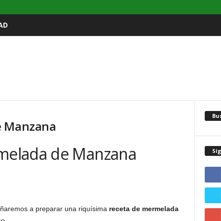
AD
Bu
e Manzana
melada de Manzana
Sí
eñaremos a preparar una riquísima
receta de mermelada
so.