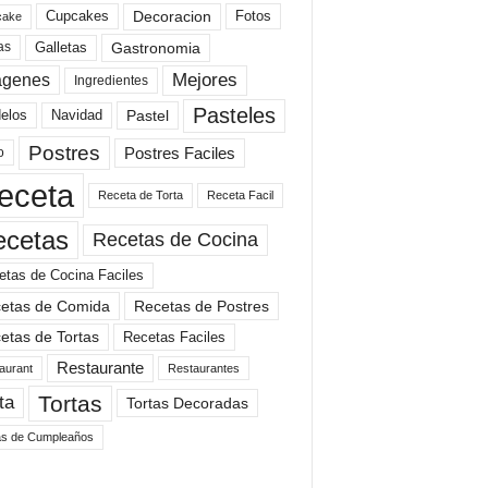
Cupcakes
Fotos
Decoracion
cake
Gastronomia
as
Galletas
Mejores
agenes
Ingredientes
Pasteles
elos
Navidad
Pastel
Postres
Postres Faciles
o
eceta
Receta de Torta
Receta Facil
ecetas
Recetas de Cocina
etas de Cocina Faciles
etas de Comida
Recetas de Postres
etas de Tortas
Recetas Faciles
Restaurante
aurant
Restaurantes
Tortas
ta
Tortas Decoradas
as de Cumpleaños