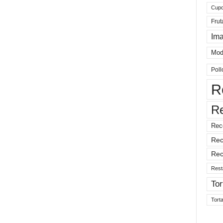
Cup
Frut
Im
Mod
Poll
R
R
Rec
Rec
Rec
Rest
Tor
Tort