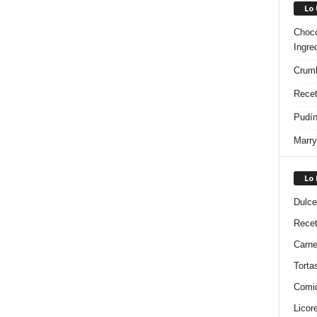
Lo
Choco
Ingre
Crumb
Recet
Pudín
Marry
Lo
Dulce
Rece
Carn
Torta
Comi
Licor