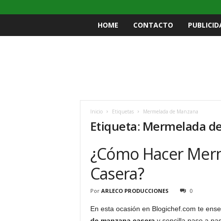
HOME
CONTACTO
PUBLICID
Inicio
Etiquetas
Mermelada de Manzana
Etiqueta: Mermelada d
¿Cómo Hacer Mer
Casera?
Por
ARLECO PRODUCCIONES
0
En esta ocasión en Blogichef.com te ens
de manzana casera
y sencilla paso a pa