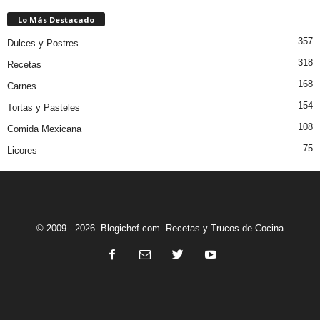
Lo Más Destacado
357
Dulces y Postres
318
Recetas
168
Carnes
154
Tortas y Pasteles
108
Comida Mexicana
75
Licores
© 2009 - 2026. Blogichef.com. Recetas y Trucos de Cocina