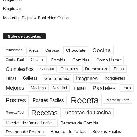
Blogitravel
Marketing Digital & Publicidad Online
Nube de Etiquetas
Cocina
Arroz
Alimentos
Chocolate
Cerveza
Comida
Comidas
Como Hacer
Cocinar
Cocina Facil
Cumpleaños
Cupcakes
Fotos
Decoracion
Cupcake
Imagenes
Gastronomia
Frutas
Galletas
Ingredientes
Pasteles
Mejores
Modelos
Navidad
Pastel
Pollo
Receta
Postres
Postres Faciles
Receta de Torta
Recetas
Recetas de Cocina
Receta Facil
Recetas de Comida
Recetas de Cocina Faciles
Recetas de Tortas
Recetas de Postres
Recetas Faciles