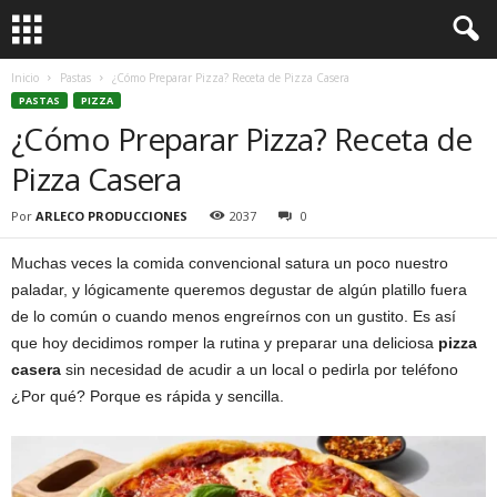
Inicio
Pastas
¿Cómo Preparar Pizza? Receta de Pizza Casera
PASTAS
PIZZA
¿Cómo Preparar Pizza? Receta de
Pizza Casera
Por
ARLECO PRODUCCIONES
2037
0
Muchas veces la comida convencional satura un poco nuestro
paladar, y lógicamente queremos degustar de algún platillo fuera
de lo común o cuando menos engreírnos con un gustito. Es así
que hoy decidimos romper la rutina y preparar una deliciosa
pizza
casera
sin necesidad de acudir a un local o pedirla por teléfono
¿Por qué? Porque es rápida y sencilla.