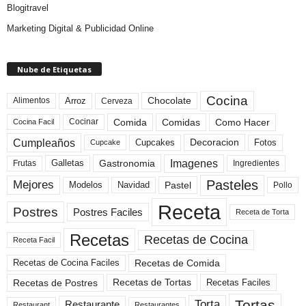
Blogitravel
Marketing Digital & Publicidad Online
Nube de Etiquetas
Cocina
Arroz
Alimentos
Chocolate
Cerveza
Comida
Comidas
Como Hacer
Cocinar
Cocina Facil
Cumpleaños
Cupcakes
Fotos
Decoracion
Cupcake
Imagenes
Gastronomia
Frutas
Galletas
Ingredientes
Pasteles
Mejores
Modelos
Navidad
Pastel
Pollo
Receta
Postres
Postres Faciles
Receta de Torta
Recetas
Recetas de Cocina
Receta Facil
Recetas de Comida
Recetas de Cocina Faciles
Recetas de Tortas
Recetas de Postres
Recetas Faciles
Tortas
Torta
Restaurante
Restaurant
Restaurantes