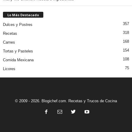
Lo Más Destacado
357
Dulces y Postres
318
Recetas
168
Carnes
154
Tortas y Pasteles
108
Comida Mexicana
75
Licores
© 2009 - 2026. Blogichef.com. Recetas y Trucos de Cocina