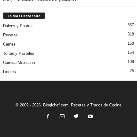
Lo Más Destacado
357
Dulces y Postres
318
Recetas
168
Carnes
154
Tortas y Pasteles
108
Comida Mexicana
75
Licores
© 2009 - 2026. Blogichef.com. Recetas y Trucos de Cocina