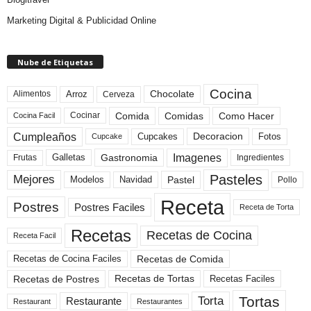
Marketing Digital & Publicidad Online
Nube de Etiquetas
Cocina
Arroz
Alimentos
Chocolate
Cerveza
Comida
Comidas
Como Hacer
Cocinar
Cocina Facil
Cumpleaños
Cupcakes
Fotos
Decoracion
Cupcake
Imagenes
Gastronomia
Frutas
Galletas
Ingredientes
Pasteles
Mejores
Modelos
Navidad
Pastel
Pollo
Receta
Postres
Postres Faciles
Receta de Torta
Recetas
Recetas de Cocina
Receta Facil
Recetas de Comida
Recetas de Cocina Faciles
Recetas de Tortas
Recetas de Postres
Recetas Faciles
Tortas
Torta
Restaurante
Restaurant
Restaurantes