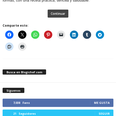
formas, con una receta práctica, sencilla y saludable.
Continuar
Comparte esto:
Busca en Blogichef.com
Síguenos
7,038
Fans
ME GUSTA
21
Seguidores
SEGUIR