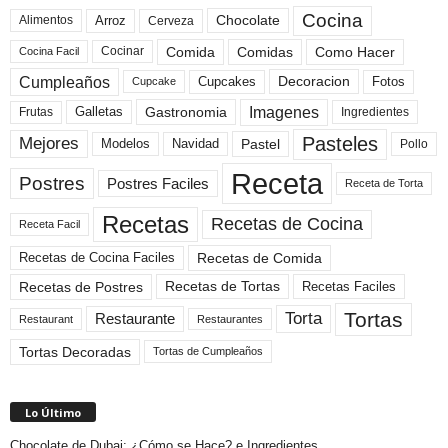
Cocina
Arroz
Alimentos
Chocolate
Cerveza
Comida
Comidas
Como Hacer
Cocinar
Cocina Facil
Cumpleaños
Cupcakes
Fotos
Decoracion
Cupcake
Imagenes
Gastronomia
Frutas
Galletas
Ingredientes
Pasteles
Mejores
Modelos
Navidad
Pastel
Pollo
Receta
Postres
Postres Faciles
Receta de Torta
Recetas
Recetas de Cocina
Receta Facil
Recetas de Comida
Recetas de Cocina Faciles
Recetas de Tortas
Recetas de Postres
Recetas Faciles
Tortas
Torta
Restaurante
Restaurant
Restaurantes
Tortas Decoradas
Tortas de Cumpleaños
Lo Último
Chocolate de Dubai: ¿Cómo se Hace? e Ingredientes