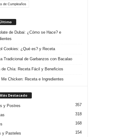
as de Cumpleaños
 Último
late de Dubai: ¿Cómo se Hace? e
dientes
l Cookies: ¿Qué es? y Receta
a Tradicional de Garbanzos con Bacalao
 de Chía: Receta Fácil y Beneficios
 Me Chicken: Receta e Ingredientes
 Más Destacado
357
s y Postres
318
tas
168
es
154
s y Pasteles