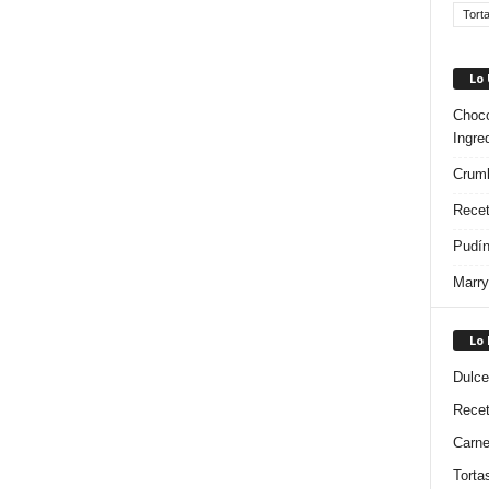
Tort
Lo
Choco
Ingre
Crumb
Recet
Pudín
Marry
Lo
Dulce
Rece
Carn
Torta