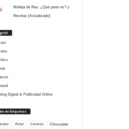
Molleja de Res: ¿Qué parte es? y
Recetas [Actualizado]
groll
cars
casa
chics
star
tecno
ravel
ting Digital & Publicidad Online
be de Etiquetas
Arroz
entos
Chocolate
Cerveza