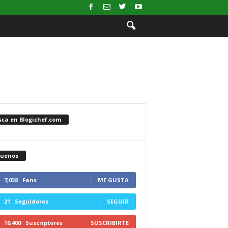
sca en Blogichef.com
guenos
7,038
Fans
ME GUSTA
21
Seguidores
SEGUIR
10,400
Suscriptores
SUSCRIBIRTE