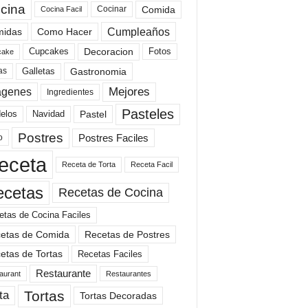
cina
Comida
Cocinar
Cocina Facil
Cumpleaños
idas
Como Hacer
Cupcakes
Fotos
Decoracion
cake
Gastronomia
as
Galletas
Mejores
agenes
Ingredientes
Pasteles
elos
Navidad
Pastel
Postres
Postres Faciles
o
eceta
Receta de Torta
Receta Facil
ecetas
Recetas de Cocina
etas de Cocina Faciles
etas de Comida
Recetas de Postres
etas de Tortas
Recetas Faciles
Restaurante
aurant
Restaurantes
Tortas
ta
Tortas Decoradas