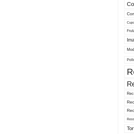
Co
Com
Cup
Frut
Im
Mod
Poll
R
R
Rec
Rec
Rec
Rest
Tor