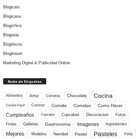
Blogicars
Blogicasa
Blogichics
Blogistar
Blogitecno
Blogitravel
Marketing Digital & Publicidad Online
Nube de Etiquetas
Cocina
Arroz
Alimentos
Chocolate
Cerveza
Comida
Comidas
Como Hacer
Cocinar
Cocina Facil
Cumpleaños
Cupcakes
Fotos
Decoracion
Cupcake
Imagenes
Gastronomia
Frutas
Galletas
Ingredientes
Pasteles
Mejores
Modelos
Navidad
Pastel
Pollo