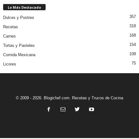
Lo Más Destacado
357
Dulces y Postres
318
Recetas
168
Carnes
154
Tortas y Pasteles
108
Comida Mexicana
75
Licores
© 2009 - 2026. Blogichef.com. Recetas y Trucos de Cocina