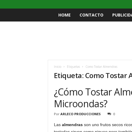
HOME
CONTACTO
PUBLICID
Inicio
Etiquetas
Como Tostar Almendras
Etiqueta: Como Tostar
¿Cómo Tostar Alme
Microondas?
Por
ARLECO PRODUCCIONES
0
Las
almendras
son uno frutos secos ricos
tostadas sirven como piqueo pero también 