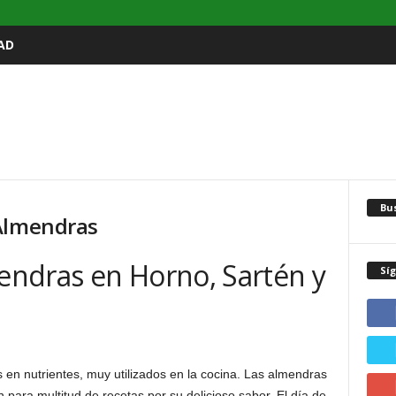
AD
Bu
 Almendras
ndras en Horno, Sartén y
Sí
 en nutrientes, muy utilizados en la cocina. Las almendras
para multitud de recetas por su delicioso sabor. El día de