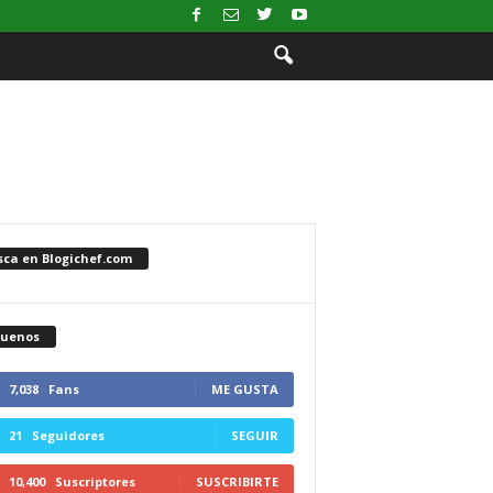
sca en Blogichef.com
guenos
7,038
Fans
ME GUSTA
21
Seguidores
SEGUIR
10,400
Suscriptores
SUSCRIBIRTE