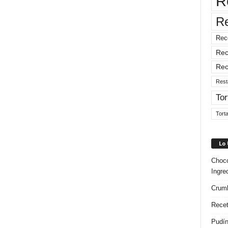
R
R
Rec
Rec
Rec
Rest
Tor
Tort
Lo
Choco
Ingre
Crumb
Recet
Pudín