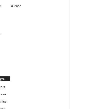
a Paso
groll
cars
casa
chics
star