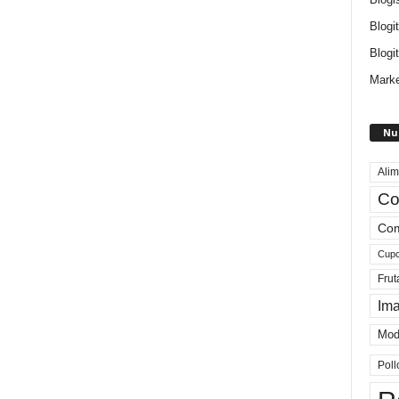
Blogi
Blogit
Marke
Nu
Alim
Co
Com
Cup
Frut
Im
Mod
Poll