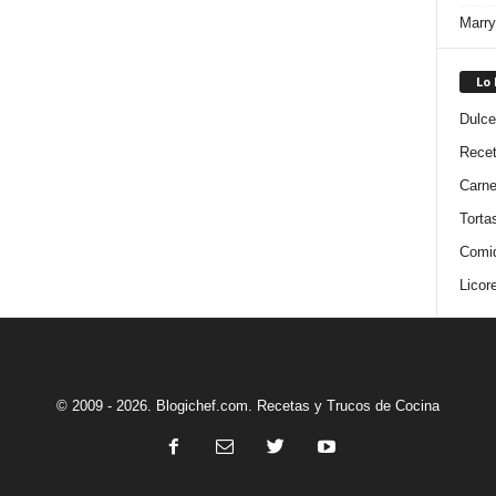
Marry
Lo
Dulce
Rece
Carn
Torta
Comi
Licor
© 2009 - 2026. Blogichef.com. Recetas y Trucos de Cocina