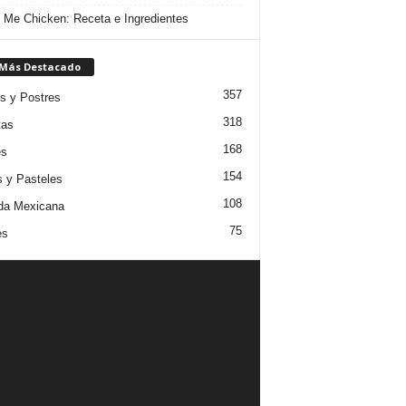
 Me Chicken: Receta e Ingredientes
 Más Destacado
357
s y Postres
318
tas
168
es
154
s y Pasteles
108
da Mexicana
75
es