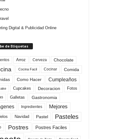
tecno
ravel
ting Digital & Publicidad Online
be de Etiquetas
Arroz
entos
Chocolate
Cerveza
cina
Comida
Cocinar
Cocina Facil
Cumpleaños
idas
Como Hacer
Cupcakes
Fotos
Decoracion
cake
Gastronomia
as
Galletas
Mejores
agenes
Ingredientes
Pasteles
elos
Navidad
Pastel
Postres
Postres Faciles
o