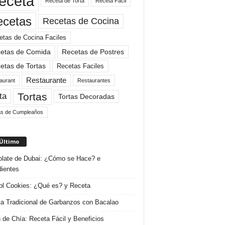
eceta
Receta de Torta
Receta Facil
ecetas
Recetas de Cocina
etas de Cocina Faciles
etas de Comida
Recetas de Postres
etas de Tortas
Recetas Faciles
Restaurante
aurant
Restaurantes
Tortas
ta
Tortas Decoradas
as de Cumpleaños
 Último
late de Dubai: ¿Cómo se Hace? e
dientes
l Cookies: ¿Qué es? y Receta
a Tradicional de Garbanzos con Bacalao
 de Chía: Receta Fácil y Beneficios