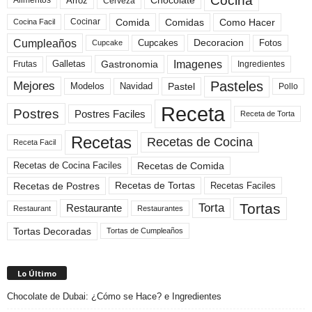
Cocina
Arroz
Alimentos
Chocolate
Cerveza
Comida
Comidas
Como Hacer
Cocinar
Cocina Facil
Cumpleaños
Cupcakes
Fotos
Decoracion
Cupcake
Imagenes
Gastronomia
Frutas
Galletas
Ingredientes
Pasteles
Mejores
Modelos
Navidad
Pastel
Pollo
Receta
Postres
Postres Faciles
Receta de Torta
Recetas
Recetas de Cocina
Receta Facil
Recetas de Comida
Recetas de Cocina Faciles
Recetas de Tortas
Recetas de Postres
Recetas Faciles
Tortas
Torta
Restaurante
Restaurant
Restaurantes
Tortas Decoradas
Tortas de Cumpleaños
Lo Último
Chocolate de Dubai: ¿Cómo se Hace? e Ingredientes