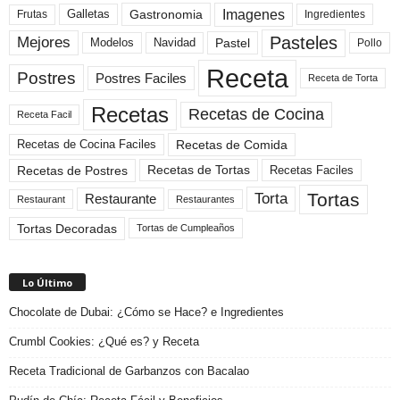
Imagenes
Gastronomia
Frutas
Galletas
Ingredientes
Pasteles
Mejores
Modelos
Navidad
Pastel
Pollo
Receta
Postres
Postres Faciles
Receta de Torta
Recetas
Recetas de Cocina
Receta Facil
Recetas de Comida
Recetas de Cocina Faciles
Recetas de Tortas
Recetas de Postres
Recetas Faciles
Tortas
Torta
Restaurante
Restaurant
Restaurantes
Tortas Decoradas
Tortas de Cumpleaños
Lo Último
Chocolate de Dubai: ¿Cómo se Hace? e Ingredientes
Crumbl Cookies: ¿Qué es? y Receta
Receta Tradicional de Garbanzos con Bacalao