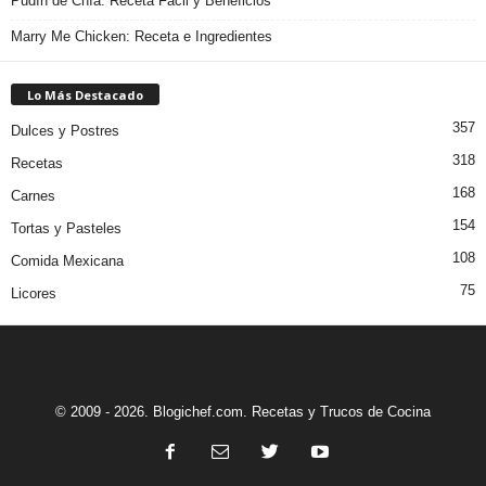
Pudín de Chía: Receta Fácil y Beneficios
Marry Me Chicken: Receta e Ingredientes
Lo Más Destacado
357
Dulces y Postres
318
Recetas
168
Carnes
154
Tortas y Pasteles
108
Comida Mexicana
75
Licores
© 2009 - 2026. Blogichef.com. Recetas y Trucos de Cocina