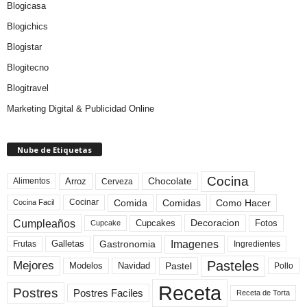
Blogicasa
Blogichics
Blogistar
Blogitecno
Blogitravel
Marketing Digital & Publicidad Online
Nube de Etiquetas
Cocina
Arroz
Alimentos
Chocolate
Cerveza
Comida
Comidas
Como Hacer
Cocinar
Cocina Facil
Cumpleaños
Cupcakes
Fotos
Decoracion
Cupcake
Imagenes
Gastronomia
Frutas
Galletas
Ingredientes
Pasteles
Mejores
Modelos
Navidad
Pastel
Pollo
Receta
Postres
Postres Faciles
Receta de Torta