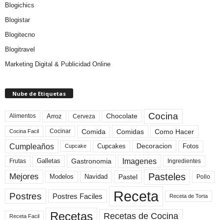
Blogichics
Blogistar
Blogitecno
Blogitravel
Marketing Digital & Publicidad Online
Nube de Etiquetas
Cocina
Arroz
Alimentos
Chocolate
Cerveza
Comida
Comidas
Como Hacer
Cocinar
Cocina Facil
Cumpleaños
Cupcakes
Fotos
Decoracion
Cupcake
Imagenes
Gastronomia
Frutas
Galletas
Ingredientes
Pasteles
Mejores
Modelos
Navidad
Pastel
Pollo
Receta
Postres
Postres Faciles
Receta de Torta
Recetas
Recetas de Cocina
Receta Facil