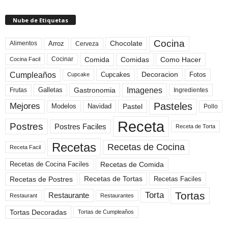
Nube de Etiquetas
Cocina
Arroz
Alimentos
Chocolate
Cerveza
Comida
Comidas
Como Hacer
Cocinar
Cocina Facil
Cumpleaños
Cupcakes
Fotos
Decoracion
Cupcake
Imagenes
Gastronomia
Frutas
Galletas
Ingredientes
Pasteles
Mejores
Modelos
Navidad
Pastel
Pollo
Receta
Postres
Postres Faciles
Receta de Torta
Recetas
Recetas de Cocina
Receta Facil
Recetas de Comida
Recetas de Cocina Faciles
Recetas de Tortas
Recetas de Postres
Recetas Faciles
Tortas
Torta
Restaurante
Restaurant
Restaurantes
Tortas Decoradas
Tortas de Cumpleaños